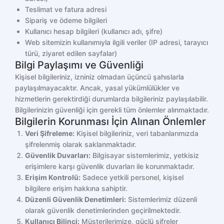
Teslimat ve fatura adresi
Sipariş ve ödeme bilgileri
Kullanıcı hesap bilgileri (kullanıcı adı, şifre)
Web sitemizin kullanımıyla ilgili veriler (IP adresi, tarayıcı
türü, ziyaret edilen sayfalar)
Bilgi Paylaşımı ve Güvenliği
Kişisel bilgileriniz, izniniz olmadan üçüncü şahıslarla
paylaşılmayacaktır. Ancak, yasal yükümlülükler ve
hizmetlerin gerektirdiği durumlarda bilgileriniz paylaşılabilir.
Bilgilerinizin güvenliği için gerekli tüm önlemler alınmaktadır.
Bilgilerin Korunması İçin Alınan Önlemler
Veri Şifreleme:
Kişisel bilgileriniz, veri tabanlarımızda
şifrelenmiş olarak saklanmaktadır.
Güvenlik Duvarları:
Bilgisayar sistemlerimiz, yetkisiz
erişimlere karşı güvenlik duvarları ile korunmaktadır.
Erişim Kontrolü:
Sadece yetkili personel, kişisel
bilgilere erişim hakkına sahiptir.
Düzenli Güvenlik Denetimleri:
Sistemlerimiz düzenli
olarak güvenlik denetimlerinden geçirilmektedir.
Kullanıcı Bilinci:
Müşterilerimize, güçlü şifreler