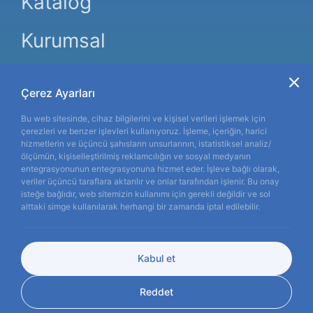
Katalog
Kurumsal
Hakkımızda
Bizden Haberler
Çerez Ayarları
Etkinlik Takvimi
Bu web sitesinde, cihaz bilgilerini ve kişisel verileri işlemek için
çerezleri ve benzer işlevleri kullanıyoruz. İşleme, içeriğin, harici
İletişim
hizmetlerin ve üçüncü şahısların unsurlarının, istatistiksel analiz/
ölçümün, kişiselleştirilmiş reklamcılığın ve sosyal medyanın
Gözlerinizin
konforu
entegrasyonunun entegrasyonuna hizmet eder. İşleve bağlı olarak,
veriler üçüncü taraflara aktarılır ve onlar tarafından işlenir. Bu onay
önceliğimizdir.
isteğe bağlıdır, web sitemizin kullanımı için gerekli değildir ve sol
alttaki simge kullanılarak herhangi bir zamanda iptal edilebilir.
TR
EN
ES
FR
DE
Kabul et
Copyright © 2026
miraymedikal.com
Reddet
Gizlilik Şartları
Çerezler
KVKK
WEB