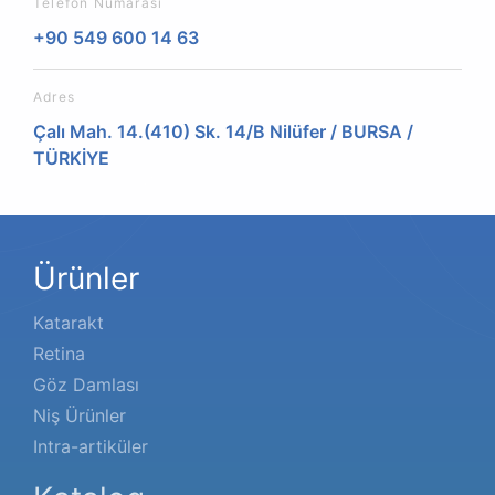
Telefon Numarası
+90 549 600 14 63
Adres
Çalı Mah. 14.(410) Sk. 14/B Nilüfer / BURSA /
TÜRKİYE
Ürünler
Katarakt
Retina
Göz Damlası
Niş Ürünler
Intra-artiküler