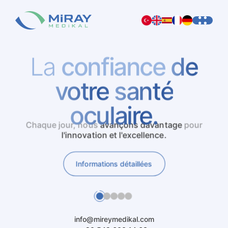
La
confiance
de
votre
santé
oculaire.
Chaque
Nous
travaillons
jour,
nous
davantage
avançons
chaque
davantage
jour
pour
pour
l'innovation
et
l'excellence.
Informations détaillées
Informations détaillées
Informations détaillées
Informations détaillées
Informations détaillées
info@mireymedikal.com