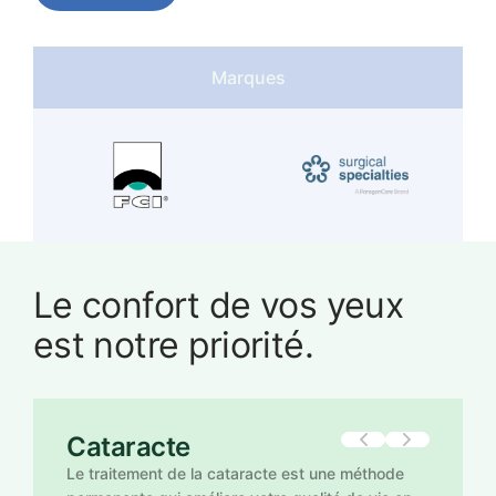
Marques
Le
confort
de
vos
yeux
est
notre
priorité.
Rétine
Chaque
jour,
nous
travaillons
davantage
pour