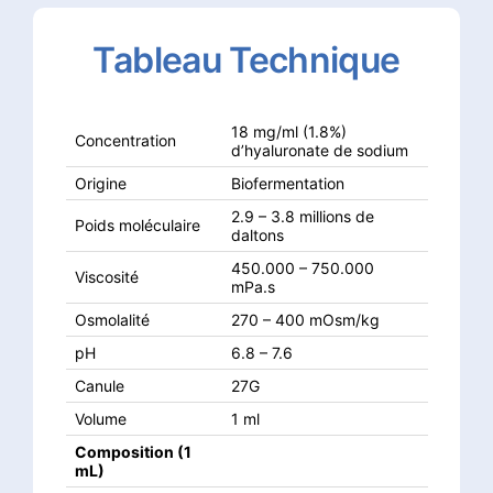
Tableau
Technique
18 mg/ml (1.8%)
Concentration
d’hyaluronate de sodium
Origine
Biofermentation
2.9 – 3.8 millions de
Poids moléculaire
daltons
450.000 – 750.000
Viscosité
mPa.s
Osmolalité
270 – 400 mOsm/kg
pH
6.8 – 7.6
Canule
27G
Volume
1 ml
Composition (1
mL)