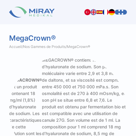
MegaCrown®
Accueil
/
Nos Gammes de Produits
/
MegaCrown®
MEGACROWN® contient 18 mg/ml (1,8%)
d’hyaluronate de sodium. Son poids
moléculaire varie entre 2,9 et 3,8 millions
MEGACROWN®
de daltons, et sa viscosité est comprise
est un produit
entre 450 000 et 750 000 mPa.s. Son
contenant 18
osmolalité est de 270 à 400 mOsm/kg, et
mg/ml (1,8%)
son pH se situe entre 6,8 et 7,6. Le
d’hyaluronate
produit est obtenu par fermentation bio et
de sodium. Les
est compatible avec une utilisation de
caractéristiques
canule 27G. Son volume est de 1 ml. La
de cette
composition pour 1 ml comprend 18 mg
solution sont les
d’hyaluronate de sodium, 8,5 mg de