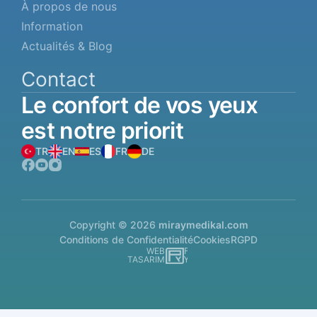
À propos de nous
Information
Actualités & Blog
Contact
Le
confort
de
vos
yeux
est
notre
priorit
TR
EN
ES
FR
DE
Copyright © 2026
miraymedikal.com
Conditions de Confidentialité
Cookies
RGPD
WEB
İSTANBUL WEB TASARIM AJANSI - PENTA YAZI
TASARIM