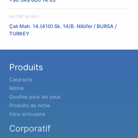
+90 549 600 14 63
NOTRE ADRES
Çalı Mah. 14.(410) Sk. 14/B. Nilüfer / BURSA /
TURKEY
Produits
Cataracte
Rétine
Gouttes pour les yeux
Produits de niche
Intra-articulaire
Corporatif