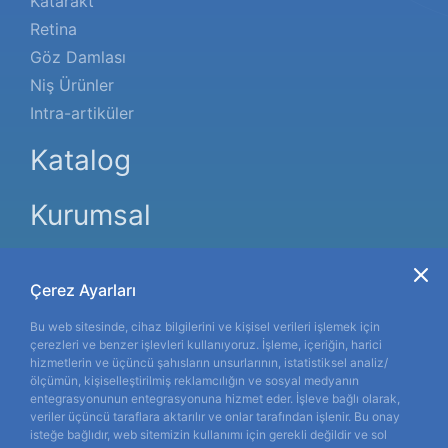
Katarakt
Retina
Göz Damlası
Niş Ürünler
Intra-artiküler
Katalog
Kurumsal
Hakkımızda
Bizden Haberler
Çerez Ayarları
Etkinlik Takvimi
Bu web sitesinde, cihaz bilgilerini ve kişisel verileri işlemek için
çerezleri ve benzer işlevleri kullanıyoruz. İşleme, içeriğin, harici
İletişim
hizmetlerin ve üçüncü şahısların unsurlarının, istatistiksel analiz/
ölçümün, kişiselleştirilmiş reklamcılığın ve sosyal medyanın
Gözlerinizin
konforu
entegrasyonunun entegrasyonuna hizmet eder. İşleve bağlı olarak,
veriler üçüncü taraflara aktarılır ve onlar tarafından işlenir. Bu onay
önceliğimizdir.
isteğe bağlıdır, web sitemizin kullanımı için gerekli değildir ve sol