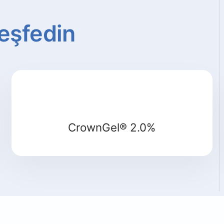
eşfedin
Detay
CrownGel® 2.0%