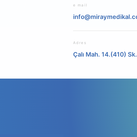
e mail
info@miraymedikal.
Adres
Çalı Mah. 14.(410) Sk