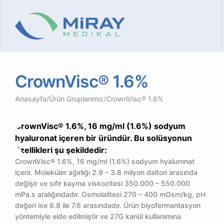
CrownVisc®
1.6%
Anasayfa
/
Ürün Gruplarımız
/
CrownVisc® 1.6%
CrownVisc® 1.6%, 16 mg/ml (1.6%) sodyum
hyaluronat içeren bir üründür. Bu solüsyonun
özellikleri şu şekildedir:
CrownVisc® 1.6%, 16 mg/ml (1.6%) sodyum hyaluronat
içerir. Moleküler ağırlığı 2.9 – 3.8 milyon dalton arasında
değişir ve sıfır kayma viskozitesi 350.000 – 550.000
mPa.s aralığındadır. Osmolalitesi 270 – 400 mOsm/kg, pH
değeri ise 6.8 ile 7.6 arasındadır. Ürün biyofermantasyon
yöntemiyle elde edilmiştir ve 27G kanül kullanımına