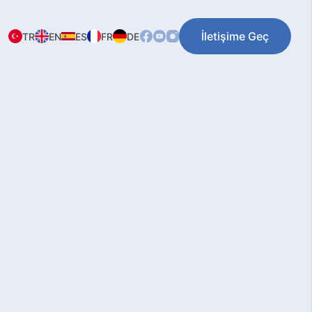
İletişime Geç
TR
EN
ES
FR
DE