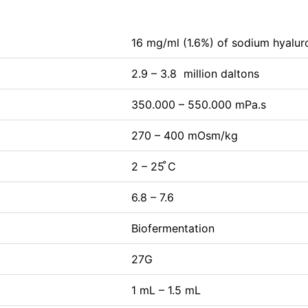
16 mg/ml (1.6%) of sodium hyalur
2.9 – 3.8 million daltons
350.000 – 550.000 mPa.s
270 – 400 mOsm/kg
2 – 25 ̊C
6.8 – 7.6
Biofermentation
27G
1 mL – 1.5 mL