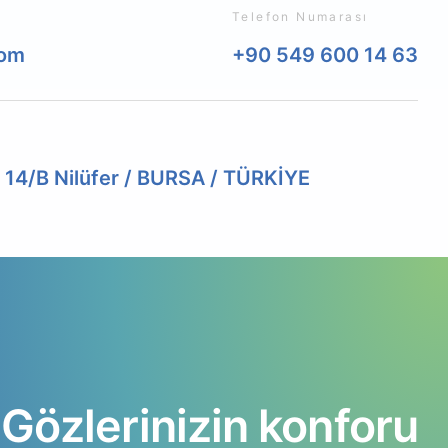
Telefon Numarası
com
+90 549 600 14 63
. 14/B Nilüfer / BURSA / TÜRKİYE
Gözlerinizin
konforu