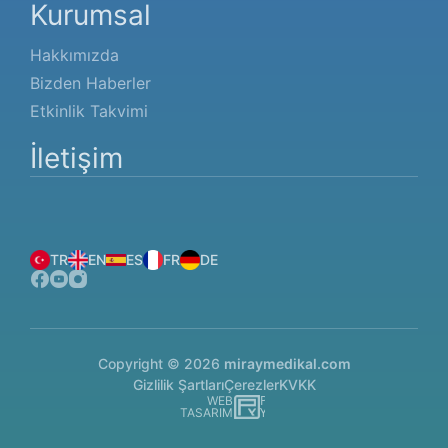
Kurumsal
Hakkımızda
Bizden Haberler
Etkinlik Takvimi
İletişim
TR
EN
ES
FR
DE
Copyright © 2026
miraymedikal.com
Gizlilik Şartları
Çerezler
KVKK
WEB
İSTANBUL WEB TASARIM AJANSI - PENTA YAZI
TASARIM