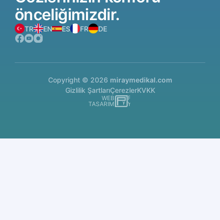
önceliğimizdir.
TR
EN
ES
FR
DE
Copyright © 2026
miraymedikal.com
Gizlilik Şartları
Çerezler
KVKK
WEB
İSTANBUL WEB TASARIM AJANSI - PENTA YAZI
TASARIM