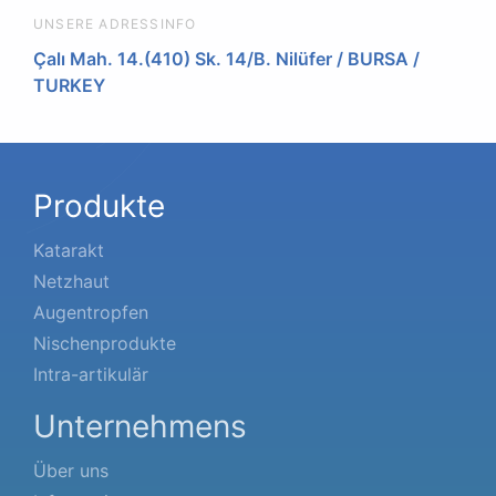
UNSERE ADRESSINFO
Çalı Mah. 14.(410) Sk. 14/B. Nilüfer / BURSA /
TURKEY
Produkte
Katarakt
Netzhaut
Augentropfen
Nischenprodukte
Intra-artikulär
Unternehmens
Über uns