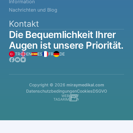
Information
Nachrichten und Blog
Kontakt
Die
Bequemlichkeit
Ihrer
Augen
ist
unsere
Priorität.
TR
EN
ES
FR
DE
Copyright © 2026
miraymedikal.com
Datenschutzbedingungen
Cookies
DSGVO
WEB
İSTANBUL WEB TASARIM AJANSI - PENTA YAZI
TASARIM