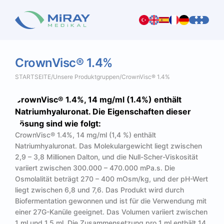
CrownVisc®
1.4%
STARTSEITE
/
Unsere Produktgruppen
/
CrownVisc® 1.4%
CrownVisc® 1.4%, 14 mg/ml (1.4%) enthält
Natriumhyaluronat. Die Eigenschaften dieser
Lösung sind wie folgt:
CrownVisc® 1.4%, 14 mg/ml (1,4 %) enthält
Natriumhyaluronat. Das Molekulargewicht liegt zwischen
2,9 – 3,8 Millionen Dalton, und die Null-Scher-Viskosität
variiert zwischen 300.000 – 470.000 mPa.s. Die
Osmolalität beträgt 270 – 400 mOsm/kg, und der pH-Wert
liegt zwischen 6,8 und 7,6. Das Produkt wird durch
Biofermentation gewonnen und ist für die Verwendung mit
einer 27G-Kanüle geeignet. Das Volumen variiert zwischen
1 ml und 1,5 ml. Die Zusammensetzung pro 1 ml enthält 14