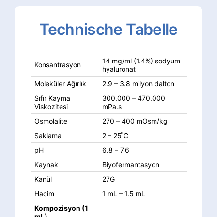
Technische
Tabelle
14 mg/ml (1.4%) sodyum
Konsantrasyon
hyaluronat
Moleküler Ağırlık
2.9 – 3.8 milyon dalton
Sıfır Kayma
300.000 – 470.000
Viskozitesi
mPa.s
Osmolalite
270 – 400 mOsm/kg
Saklama
2 – 25 ̊C
pH
6.8 – 7.6
Kaynak
Biyofermantasyon
Kanül
27G
Hacim
1 mL – 1.5 mL
Kompozisyon (1
mL)