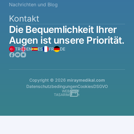
Nachrichten und Blog
Kontakt
Die
Bequemlichkeit
Ihrer
Augen
ist
unsere
Priorität.
TR
EN
ES
FR
DE
Copyright © 2026
miraymedikal.com
Datenschutzbedingungen
Cookies
DSGVO
WEB
İSTANBUL WEB TASARIM AJANSI - PENTA YAZI
TASARIM