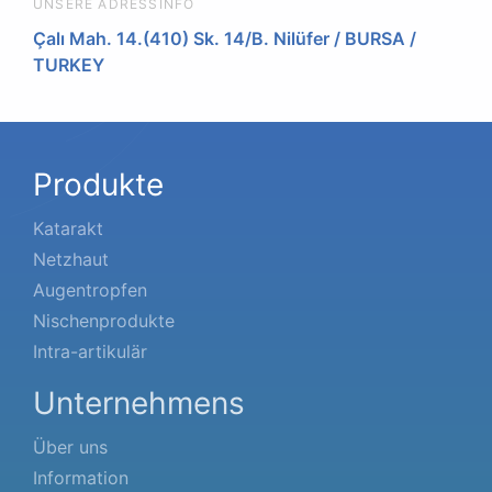
UNSERE ADRESSINFO
Çalı Mah. 14.(410) Sk. 14/B. Nilüfer / BURSA /
TURKEY
Produkte
Katarakt
Netzhaut
Augentropfen
Nischenprodukte
Intra-artikulär
Unternehmens
Über uns
Information