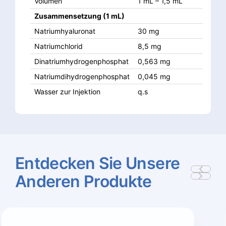
Volumen
1 mL – 1,5 mL
Zusammensetzung (1 mL)
Natriumhyaluronat
30 mg
Natriumchlorid
8,5 mg
Dinatriumhydrogenphosphat
0,563 mg
Natriumdihydrogenphosphat
0,045 mg
Wasser zur Injektion
q.s
Entdecken
Sie
Unsere
Anderen
Produkte