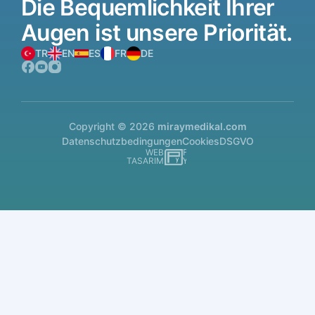
Die
Bequemlichkeit
Ihrer
Augen
ist
unsere
Priorität.
TR
EN
ES
FR
DE
Copyright © 2026
miraymedikal.com
Datenschutzbedingungen
Cookies
DSGVO
WEB
İSTANBUL WEB TASARIM AJANSI - PENTA YAZI
TASARIM