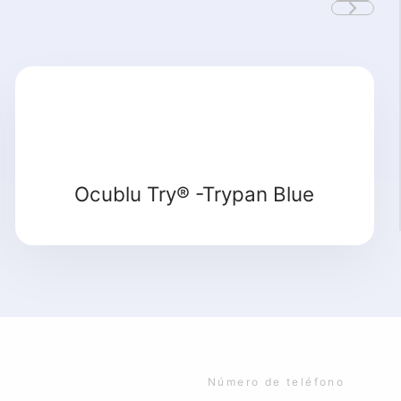
Detalle
Ocublu Try® -Trypan Blue
Número de teléfono