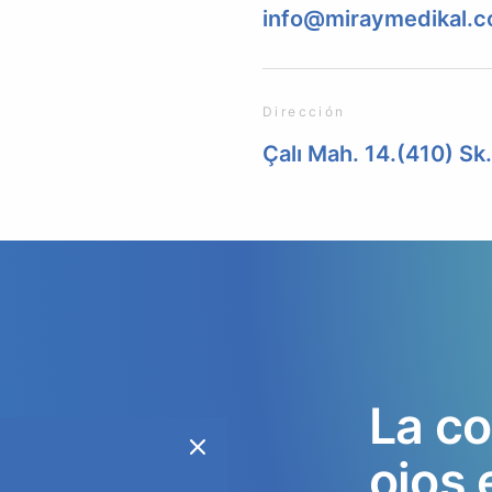
info@miraymedikal.
Dirección
Çalı Mah. 14.(410) Sk
La
co
ojos