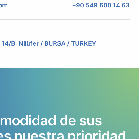
com
+90 549 600 14 63
. 14/B. Nilüfer / BURSA / TURKEY
modidad
de
sus
es
nuestra
prioridad.