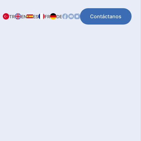
Contáctanos
TR
EN
ES
FR
DE