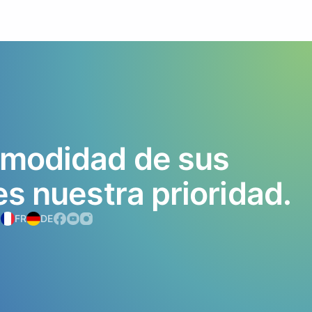
modidad
de
sus
es
nuestra
prioridad.
S
FR
DE