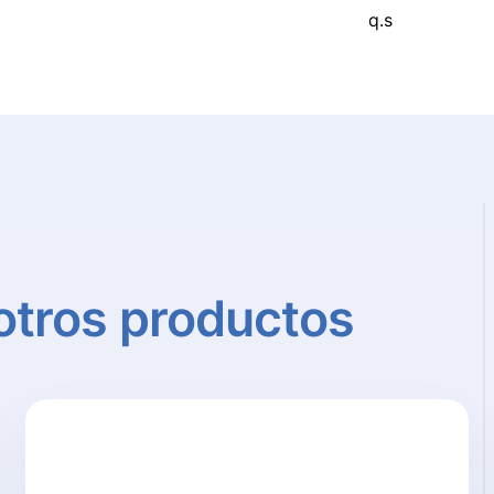
q.s
otros
productos
Detalle