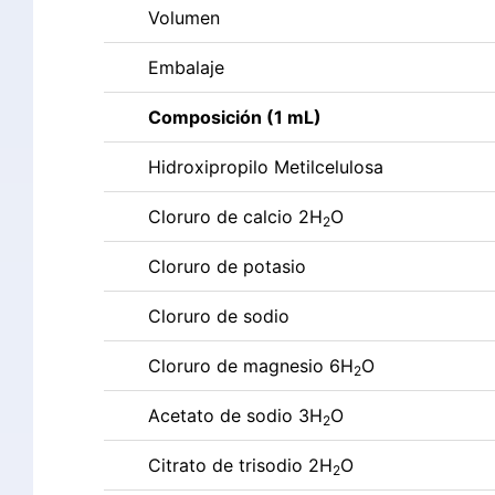
Volumen
Embalaje
Composición (1 mL)
Hidroxipropilo Metilcelulosa
Cloruro de calcio 2H
O
2
Cloruro de potasio
Cloruro de sodio
Cloruro de magnesio 6H
O
2
Acetato de sodio 3H
O
2
Citrato de trisodio 2H
O
2