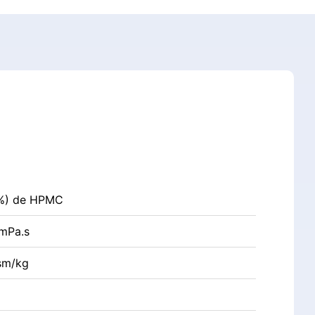
0%) de HPMC
 mPa.s
sm/kg