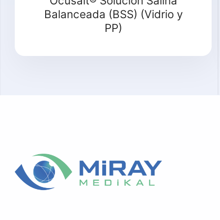
Ocusalt® Solución Salina
Balanceada (BSS) (Vidrio y
PP)