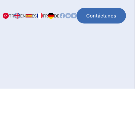
Contáctanos
TR
EN
ES
FR
DE