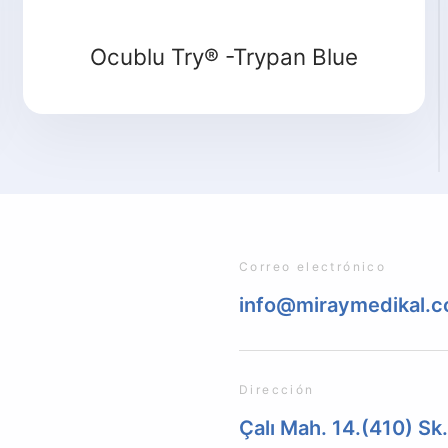
Ocublu Try® -Trypan Blue
Correo electrónico
info@miraymedikal.
Dirección
Çalı Mah. 14.(410) Sk