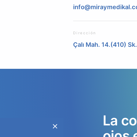
info@miraymedikal.
Dirección
Çalı Mah. 14.(410) Sk
La
co
ojos