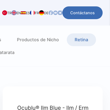
Contáctanos
TR
EN
ES
FR
DE
s
Productos de Nicho
Retina
atarata
Detalle
Ocublu® Ilm Blue - Ilm / Erm