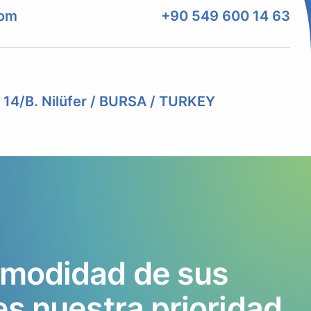
com
+90 549 600 14 63
. 14/B. Nilüfer / BURSA / TURKEY
modidad
de
sus
es
nuestra
prioridad.