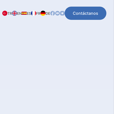
Contáctanos
TR
EN
ES
FR
DE