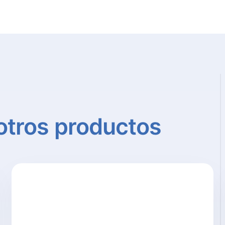
otros
productos
Detalle