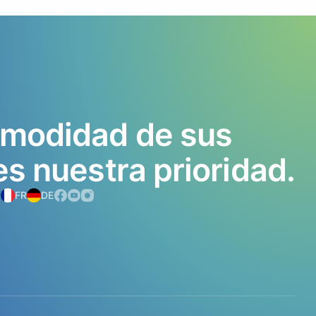
modidad
de
sus
es
nuestra
prioridad.
S
FR
DE