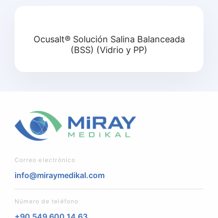
Ocusalt® Solución Salina Balanceada
(BSS) (Vidrio y PP)
Correo electrónico
info@miraymedikal.com
Número de teléfono
+90 549 600 14 63