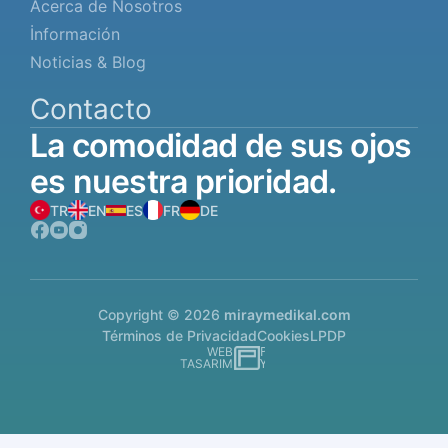
Acerca de Nosotros
İnformación
Noticias & Blog
Contacto
La
comodidad
de
sus
ojos
es
nuestra
prioridad.
TR
EN
ES
FR
DE
Copyright © 2026
miraymedikal.com
Términos de Privacidad
Cookies
LPDP
WEB
İSTANBUL WEB TASARIM AJANSI - PENTA YAZI
TASARIM