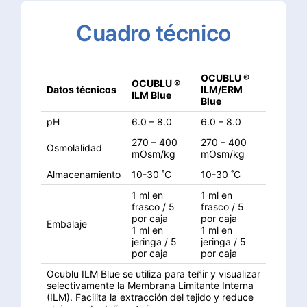
Cuadro
técnico
OCUBLU ®
OCUBLU ®
Datos técnicos
ILM/ERM
ILM Blue
Blue
pH
6.0 – 8.0
6.0 – 8.0
270 – 400
270 – 400
Osmolalidad
mOsm/kg
mOsm/kg
Almacenamiento
10-30 ˚C
10-30 ˚C
1 ml en
1 ml en
frasco / 5
frasco / 5
por caja
por caja
Embalaje
1 ml en
1 ml en
jeringa / 5
jeringa / 5
por caja
por caja
Ocublu ILM Blue se utiliza para teñir y visualizar
selectivamente la Membrana Limitante Interna
(ILM). Facilita la extracción del tejido y reduce