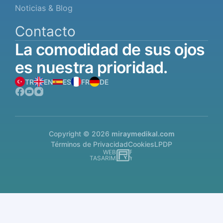
Noticias & Blog
Contacto
La
comodidad
de
sus
ojos
es
nuestra
prioridad.
TR
EN
ES
FR
DE
Copyright © 2026
miraymedikal.com
Términos de Privacidad
Cookies
LPDP
WEB
İSTANBUL WEB TASARIM AJANSI - PENTA YAZI
TASARIM