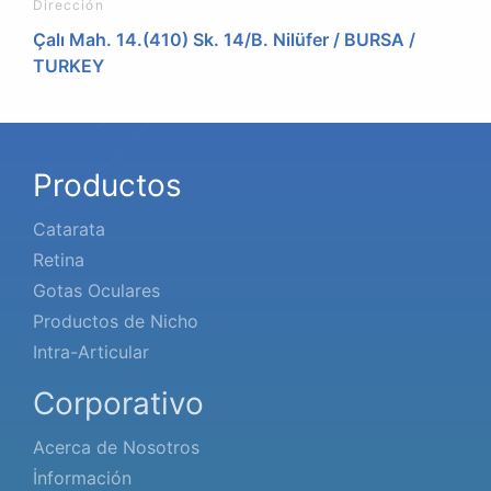
Dirección
Çalı Mah. 14.(410) Sk. 14/B. Nilüfer / BURSA /
TURKEY
Productos
Catarata
Retina
Gotas Oculares
Productos de Nicho
Intra-Articular
Corporativo
Acerca de Nosotros
İnformación