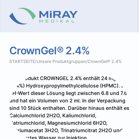
CrownGel®
2.4%
STARTSEITE
/
Unsere Produktgruppen
/
CrownGel® 2.4%
Das Produkt CROWNGEL 2.4% enthält 24 mg/ml
(2.4%) Hydroxypropylmethylcellulose (HPMC). Der
pH-Wert dieser Lösung liegt zwischen 6.8 und 7.6
und hat ein Volumen von 2 ml. In der Verpackung
sind 10 Stück enthalten. Darüber hinaus enthält es
Calciumchlorid 2H2O, Kaliumchlorid,
Natriumchlorid, Magnesiumchlorid 6H2O,
Natriumacetat 3H2O, Trinatriumcitrat 2H2O und
destilliertes Wasser zur Injektion.