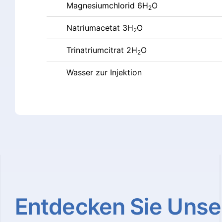
Magnesiumchlorid 6H
O
2
Natriumacetat 3H
O
2
Trinatriumcitrat 2H
O
2
Wasser zur Injektion
Entdecken
Sie
Unse