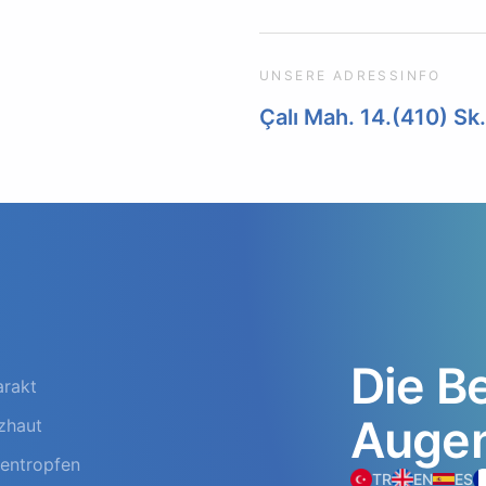
UNSERE ADRESSINFO
Çalı Mah. 14.(410) Sk
Die
Be
arakt
Auge
zhaut
entropfen
TR
EN
ES