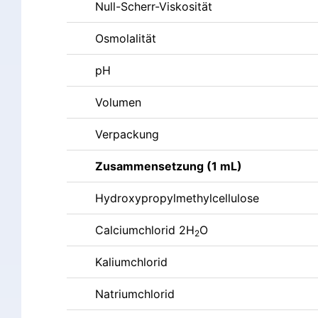
Null-Scherr-Viskosität
Osmolalität
pH
Volumen
Verpackung
Zusammensetzung (1 mL)
Hydroxypropylmethylcellulose
Calciumchlorid 2H
O
2
Kaliumchlorid
Natriumchlorid