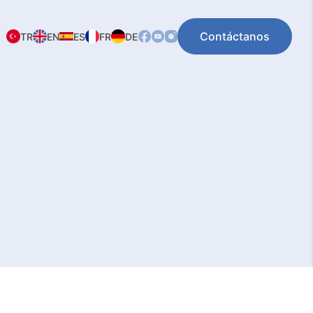
Contáctanos
TR
EN
ES
FR
DE