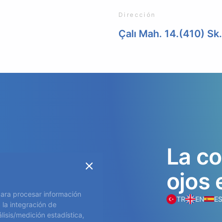
Dirección
Çalı Mah. 14.(410) Sk
La
co
ojos
res
 para procesar información
TR
EN
E
 la integración de
e Nicho
lisis/medición estadística,