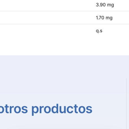
3.90 mg
1.70 mg
q.s
otros
productos
Detalle