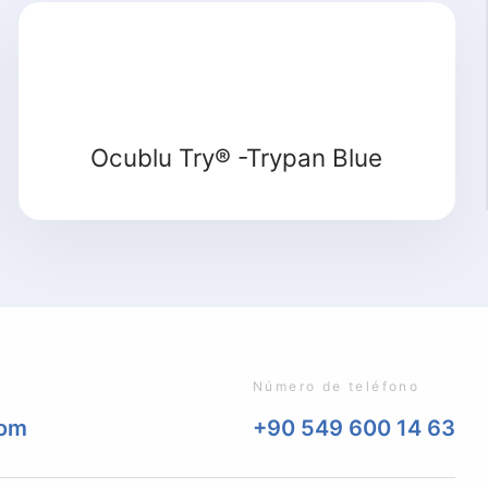
Ocublu Try® -Trypan Blue
Número de teléfono
com
+90 549 600 14 63