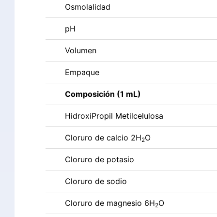
Osmolalidad
pH
Volumen
Empaque
Composición (1 mL)
HidroxiPropil Metilcelulosa
Cloruro de calcio 2H
O
2
Cloruro de potasio
Cloruro de sodio
Cloruro de magnesio 6H
O
2