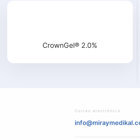
CrownGel® 2.0%
Correo electrónico
info@miraymedikal.