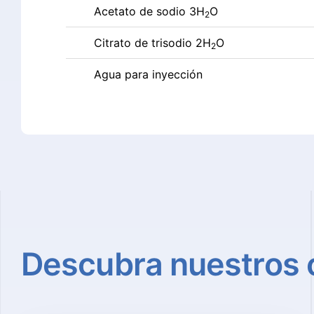
Acetato de sodio 3H
O
2
Citrato de trisodio 2H
O
2
Agua para inyección
Descubra
nuestros