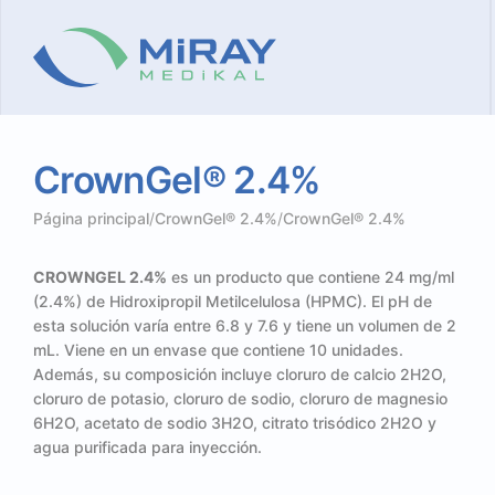
CrownGel®
2.4%
Página principal
/
CrownGel® 2.4%
/
CrownGel® 2.4%
CROWNGEL 2.4%
es un producto que contiene 24 mg/ml
(2.4%) de Hidroxipropil Metilcelulosa (HPMC). El pH de
esta solución varía entre 6.8 y 7.6 y tiene un volumen de 2
mL. Viene en un envase que contiene 10 unidades.
Además, su composición incluye cloruro de calcio 2H2O,
cloruro de potasio, cloruro de sodio, cloruro de magnesio
6H2O, acetato de sodio 3H2O, citrato trisódico 2H2O y
agua purificada para inyección.