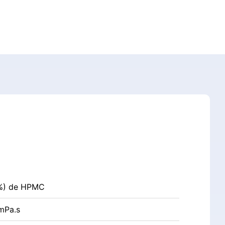
4%) de HPMC
mPa.s