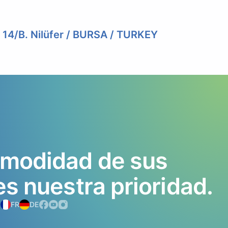
. 14/B. Nilüfer / BURSA / TURKEY
modidad
de
sus
es
nuestra
prioridad.
S
FR
DE