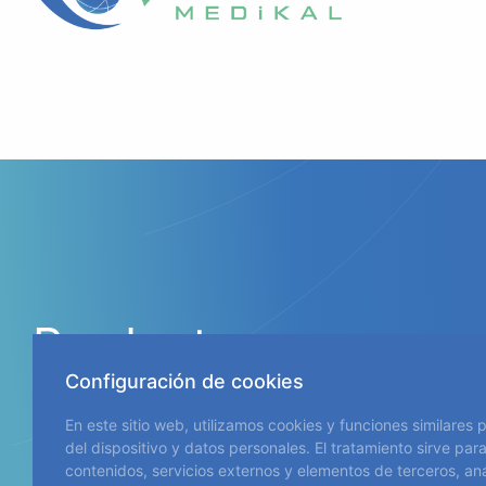
Productos
Catarata
Configuración de cookies
Retina
Corporativo
Gotas Ocula
En este sitio web, utilizamos cookies y funciones similares
del dispositivo y datos personales. El tratamiento sirve para
Productos d
contenidos, servicios externos y elementos de terceros, aná