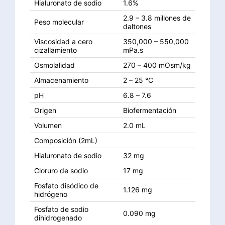
Hialuronato de sodio
1.6%
2.9 – 3.8 millones de
Peso molecular
daltones
Viscosidad a cero
350,000 – 550,000
cizallamiento
mPa.s
Osmolalidad
270 – 400 mOsm/kg
Almacenamiento
2 – 25 °C
pH
6.8 – 7.6
Origen
Biofermentación
Volumen
2.0 mL
Composición (2mL)
Hialuronato de sodio
32 mg
Cloruro de sodio
17 mg
Fosfato disódico de
1.126 mg
hidrógeno
Fosfato de sodio
0.090 mg
dihidrogenado