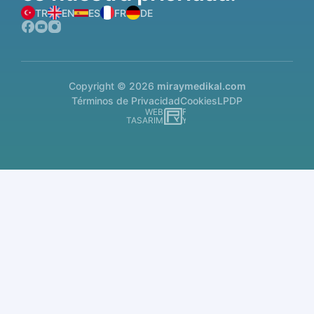
TR
EN
ES
FR
DE
Copyright © 2026
miraymedikal.com
Términos de Privacidad
Cookies
LPDP
WEB
İSTANBUL WEB TASARIM AJANSI - PENTA YAZI
TASARIM