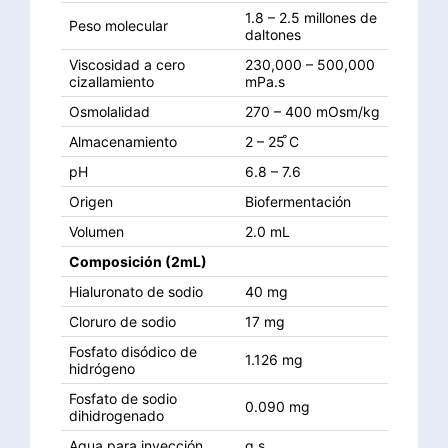
1.8 – 2.5 millones de
Peso molecular
daltones
Viscosidad a cero
230,000 – 500,000
cizallamiento
mPa.s
Osmolalidad
270 – 400 mOsm/kg
Almacenamiento
2 – 25 ̊C
pH
6.8 – 7.6
Origen
Biofermentación
Volumen
2.0 mL
Composición (2mL)
Hialuronato de sodio
40 mg
Cloruro de sodio
17 mg
Fosfato disódico de
1.126 mg
hidrógeno
Fosfato de sodio
0.090 mg
dihidrogenado
Agua para inyección
q.s