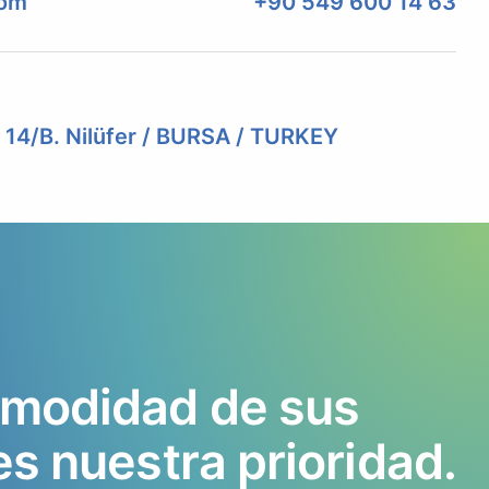
com
+90 549 600 14 63
. 14/B. Nilüfer / BURSA / TURKEY
modidad
de
sus
es
nuestra
prioridad.