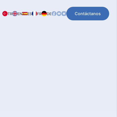
Contáctanos
TR
EN
ES
FR
DE