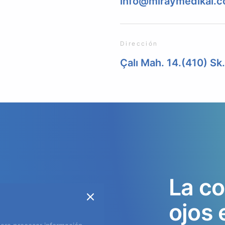
info@miraymedikal.
Dirección
Çalı Mah. 14.(410) Sk
La
co
ojos
res