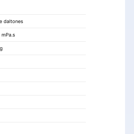
de daltones
 mPa.s
g