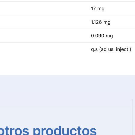
17 mg
1.126 mg
0.090 mg
q.s (ad us. inject.)
otros
productos