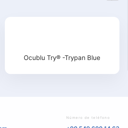
Detalle
Ocublu Try® -Trypan Blue
Número de teléfono